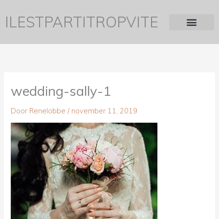
Ga
naar
ILESTPARTITROPVITE
de
inhoud
wedding-sally-1
Door
Renelobbe
/
november 11, 2019